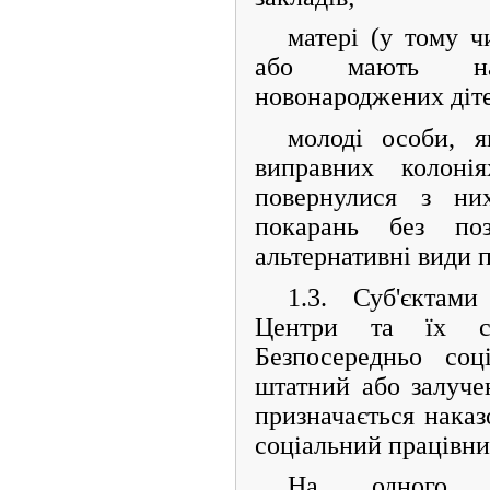
матері (у тому ч
або мають на
новонароджених діт
молоді особи, я
виправних колонія
повернулися з ни
покарань без поз
альтернативні види 
1.3. Суб'єктам
Центри та їх спе
Безпосередньо соц
штатний або залуче
призначається наказ
соціальний працівни
На одного со