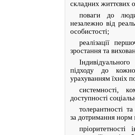
складних життєвих о
поваги до люди
незалежно від реал
особистості;
реалізації перш
зростання та вихованн
Індивідуально
підходу до кожно
урахуванням їхніх п
системності, ком
доступності соціаль
толерантності та
за дотримання норм 
пріоритетності 