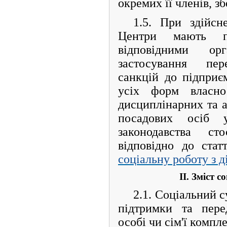
окремих її членів, зб
1.5. При здійсн
Центри мають п
відповідними ор
застосування пер
санкцій до підприєм
усіх форм власнос
дисциплінарних та а
посадових осіб 
законодавства с
відповідно до стат
соціальну роботу з 
II. Зміст 
2.1. Соціальний 
підтримки та пере
особі чи сім'ї компл