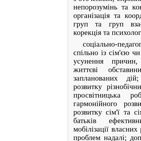
непорозумінь та ко
організація та коо
груп та груп взає
корекція та психолог
соціально-педаг
спільно із сім'єю ч
усунення причин,
життєві обставин
запланованих дій
розвитку різнобічн
просвітницька р
гармонійного розв
розвитку сім'ї та с
батьків ефектив
мобілізації власних 
проблем надалі; доп