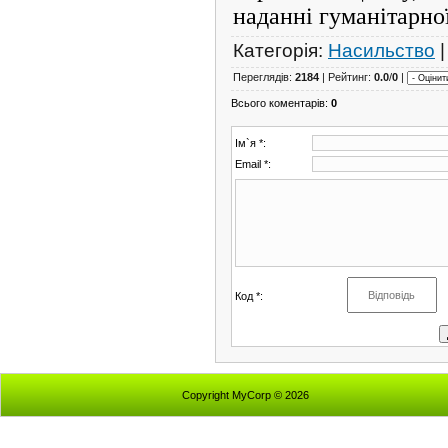
наданні гуманітарно
Категорія
:
Насильство
Переглядів
:
2184
|
Рейтинг
:
0.0
/
0
|
Всього коментарів
:
0
Ім`я *:
Email *:
Код *:
Copyright MyCorp © 2026