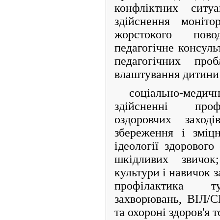
конфліктних ситуа
здійснення моніто
жорстокого пово
педагогічне консуль
педагогічних про
влаштування дитини 
соціально-медичн
здійсненні проф
оздоровчих заході
збереження і зміц
ідеології здоровог
шкідливих звичок
культури і навичок 
профілактика ту
захворювань, ВІЛ/С
та охороні здоров'я 