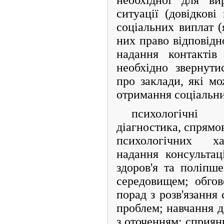
ситуації (довідкові
соціальних виплат (
них право відповідн
надання контактів
необхідно звернути
про заклади, які м
отримання соціальни
психологічні
діагностика, спрямо
психологічних ха
надання консультац
здоров'я та поліпш
середовищем; обго
порад з розв'язання
проблем; навчання д
з оточенням; сприян