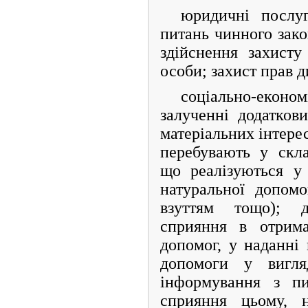
юридичні послуг
питань чинного закон
здійснення захисту
особи; захист прав 
соціально-еконо
залученні додатков
матеріальних інтерес
перебувають у скл
що реалізуються у
натуральної допомо
взуттям тощо); д
сприяння в отрима
допомог, у наданні
допомоги у вигля
інформування з пи
сприяння цьому, н