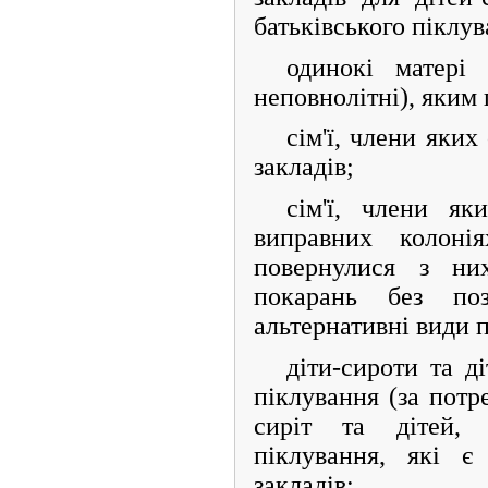
батьківського піклув
одинокі матері
неповнолітні), яким 
сім'ї, члени яки
закладів;
сім'ї, члени як
виправних колонія
повернулися з ни
покарань без поз
альтернативні види 
діти-сироти та ді
піклування (за потре
сиріт та дітей, п
піклування, які є
закладів;