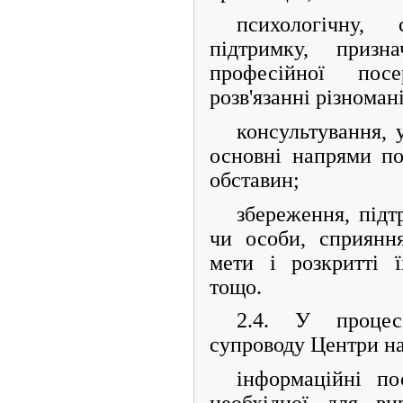
психологічну,
підтримку, приз
професійної пос
розв'язанні різноман
консультування, 
основні напрями п
обставин;
збереження, підтр
чи особи, сприянн
мети і розкритті 
тощо.
2.4. У процесі
супроводу Центри н
інформаційні по
необхідної для ви