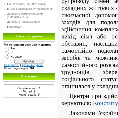
супроводу сімей а
Наші тренінги, заняття и акції
складних життєвих 
Історії соціального супроводження
своєчасної допомо
Допомога демобілізованим
учасникам АТО
заходів для подол
Допомога переселенцям
Інформація
здійснення комплек
вихід сім'ї або о
Наше опитування
обставин, наслід
Чи готовы ви усиновити дитину
Так
самостійно подол
Ні
засобів та можлив
Не знаю
самостійного розв'я
Результати
|
Архів опитувань
Всього відповідей:
261
труднощів, збе
Статистика
соціального стат
опинилася у складни
Онлайн всього:
1
Гостей:
1
Центри при здійс
Користувачів:
0
керуються:
Конститу
Законами Украї