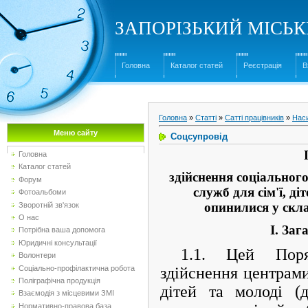
ЗАПОРІЗЬКИЙ МІСЬ
Головна
Каталог статей
Реєстрація
В
Головна
»
Статті
»
Сатті працівників
»
Нас
Меню сайту
Соцсупровід
Головна
Каталог статей
здійснення соціальног
Форум
служб для сім'ї, діт
Фотоальбоми
опинилися у скл
Зворотній зв'язок
О нас
I. За
Потрібна ваша допомога
Юридичні консультації
1.1. Цей Поря
Волонтери
Соціально-профілактична робота
здійснення центрами
Поліграфічна продукція
дітей та молоді (
Взаємодія з місцевими ЗМІ
Нормативно-правова база