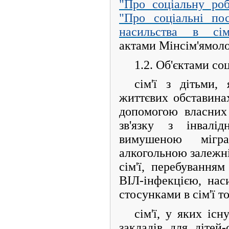
"Про соціальну ро
"Про соціальні по
насильства в сім'
актами Мінсім'ямол
1.2. Об'єктами со
сім'ї з дітьми,
життєвих обставинах
допомогою власних
зв'язку з інвалід
вимушеною мігра
алкогольною залежні
сім'ї, перебуванням
ВІЛ-інфекцією, нас
стосунками в сім'ї т
сім'ї, у яких іс
закладів для дітей-