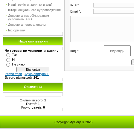
Наші тренінги, заняття и акції
Ім`я *:
Історії соціального супроводження
Email *:
Допомога демобілізованим
учасникам АТО
Допомога переселенцям
Інформація
Наше опитування
Чи готовы ви усиновити дитину
Код *:
Так
Ні
Не знаю
Результати
|
Архів опитувань
Всього відповідей:
261
Статистика
Онлайн всього:
1
Гостей:
1
Користувачів:
0
Copyright MyCorp © 2026