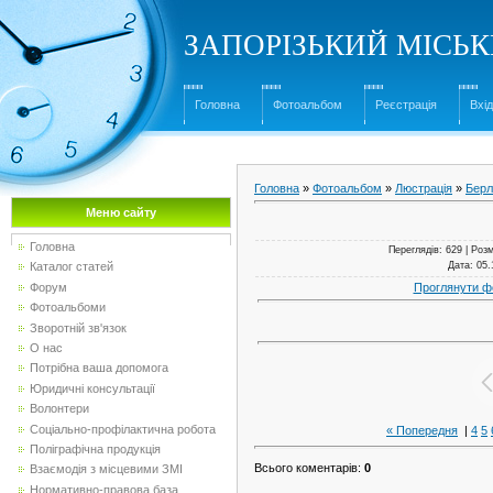
ЗАПОРІЗЬКИЙ МІСЬ
Головна
Фотоальбом
Реєстрація
Вхід
Головна
»
Фотоальбом
»
Люстрація
»
Берл
Меню сайту
Головна
Переглядів
: 629 |
Розм
Дата
: 05
Каталог статей
Проглянути ф
Форум
Фотоальбоми
Зворотній зв'язок
О нас
Потрібна ваша допомога
Юридичні консультації
Волонтери
Соціально-профілактична робота
« Попередня
|
4
5
Поліграфічна продукція
Всього коментарів
:
0
Взаємодія з місцевими ЗМІ
Нормативно-правова база