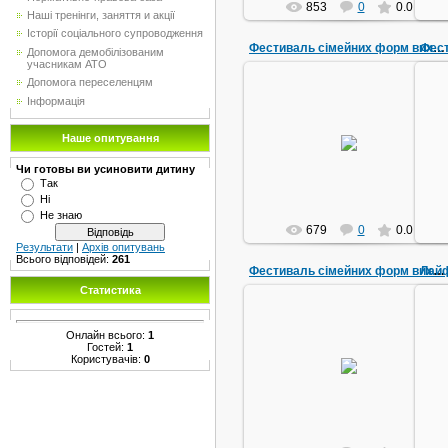
853
0
0.0
Наші тренінги, заняття и акції
Історії соціального супроводження
Фестиваль сімейних форм виховання
Допомога демобілізованим
учасникам АТО
Допомога переселенцям
Інформація
23.05.2016
Наше опитування
Взаємодія дітей з батьками
Lex_xxxl
Чи готовы ви усиновити дитину
Так
Ні
Не знаю
679
0
0.0
Результати
|
Архів опитувань
Всього відповідей:
261
Лайф
Фестиваль сімейних форм виховання
Статистика
Онлайн всього:
1
23.05.2016
Р
Гостей:
1
Користувачів:
0
Майстер клас з плітіння фенічок
Сл
Lex_xxxl