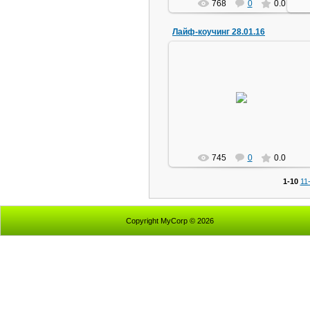
768
0
0.0
Лайф-коучинг 28.01.16
28.01.2016
Отчет о работе за 2015 год
Lex_xxxl
745
0
0.0
1-10
11
Copyright MyCorp © 2026