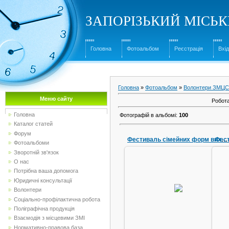
ЗАПОРІЗЬКИЙ МІСЬ
Головна
Фотоальбом
Реєстрація
Вхід
Головна
»
Фотоальбом
»
Волонтери ЗМЦ
Меню сайту
Робота
Головна
Фотографій в альбомі
:
100
Каталог статей
Форум
Фестиваль сімейних форм виховання
Фотоальбоми
Зворотній зв'язок
О нас
Потрібна ваша допомога
23.05.2016
П
Юридичні консультації
Пісочна терапія. Батьки і діти
Волонтери
разом
о
Соціально-профілактична робота
Lex_xxxl
Поліграфічна продукція
Взаємодія з місцевими ЗМІ
Нормативно-правова база