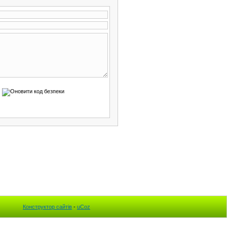
Конструктор сайтів
-
uCoz