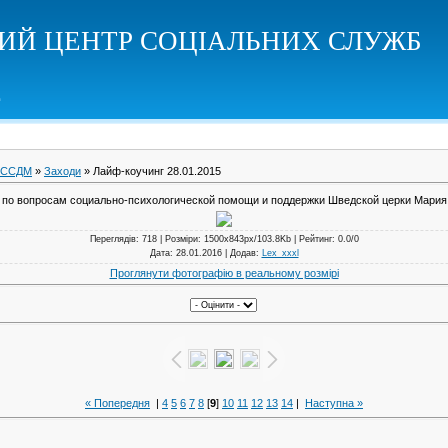
КИЙ ЦЕНТР СОЦІАЛЬНИХ СЛУЖБ
СССДМ
»
Заходи
» Лайф-коучинг 28.01.2015
 по вопросам социально-психологической помощи и поддержки Шведской церки Мария
Переглядів
: 718 |
Розміри
: 1500x843px/103.8Kb |
Рейтинг
: 0.0/0
Дата
: 28.01.2016 |
Додав
:
Lex_xxxl
Проглянути фотографію в реальному розмірі
« Попередня
|
4
5
6
7
8
[
9
]
10
11
12
13
14
|
Наступна »