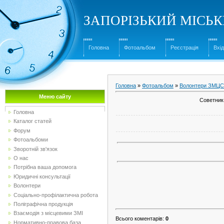
ЗАПОРІЗЬКИЙ МІСЬ
Головна
Фотоальбом
Реєстрація
Вхід
Головна
»
Фотоальбом
»
Волонтери ЗМЦ
Меню сайту
Советник
Головна
Каталог статей
Форум
Фотоальбоми
Зворотній зв'язок
О нас
Потрібна ваша допомога
Юридичні консультації
Волонтери
Соціально-профілактична робота
Поліграфічна продукція
Взаємодія з місцевими ЗМІ
Всього коментарів
:
0
Нормативно-правова база