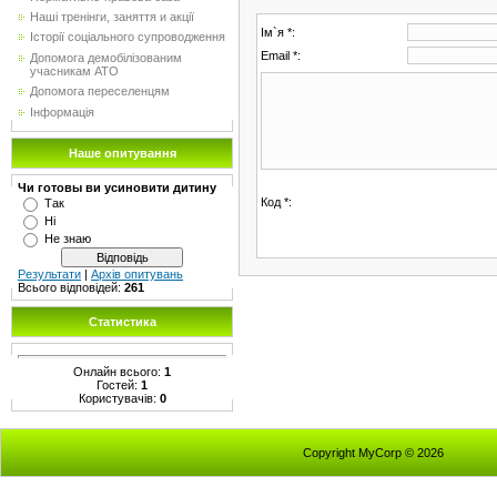
Наші тренінги, заняття и акції
Ім`я *:
Історії соціального супроводження
Email *:
Допомога демобілізованим
учасникам АТО
Допомога переселенцям
Інформація
Наше опитування
Чи готовы ви усиновити дитину
Код *:
Так
Ні
Не знаю
Результати
|
Архів опитувань
Всього відповідей:
261
Статистика
Онлайн всього:
1
Гостей:
1
Користувачів:
0
Copyright MyCorp © 2026