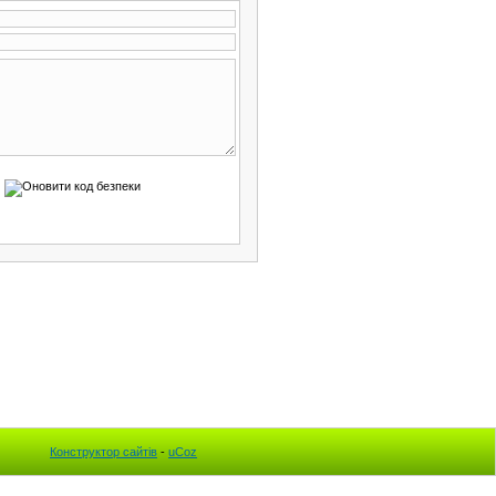
Конструктор сайтів
-
uCoz