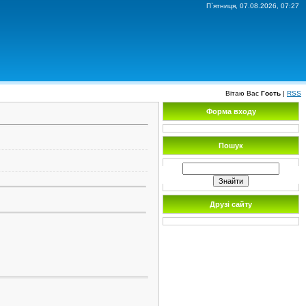
П`ятниця, 07.08.2026, 07:27
Вітаю Вас
Гость
|
RSS
Форма входу
Пошук
Друзі сайту