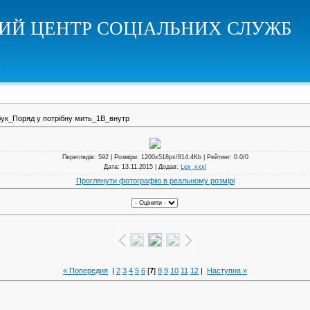
КИЙ ЦЕНТР СОЦІАЛЬНИХ СЛУЖБ
ук_Поряд у потрібну мить_1B_внутр
Переглядів
: 592 |
Розміри
: 1200x518px/814.4Kb |
Рейтинг
: 0.0/0
Дата
: 13.11.2015 |
Додав
:
Lex_xxxl
Проглянути фотографію в реальному розмірі
« Попередня
|
2
3
4
5
6
[
7
]
8
9
10
11
12
|
Наступна »