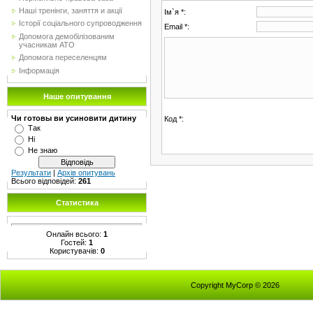
Наші тренінги, заняття и акції
Ім`я *:
Історії соціального супроводження
Email *:
Допомога демобілізованим
учасникам АТО
Допомога переселенцям
Інформація
Наше опитування
Чи готовы ви усиновити дитину
Код *:
Так
Ні
Не знаю
Результати
|
Архів опитувань
Всього відповідей:
261
Статистика
Онлайн всього:
1
Гостей:
1
Користувачів:
0
Copyright MyCorp © 2026