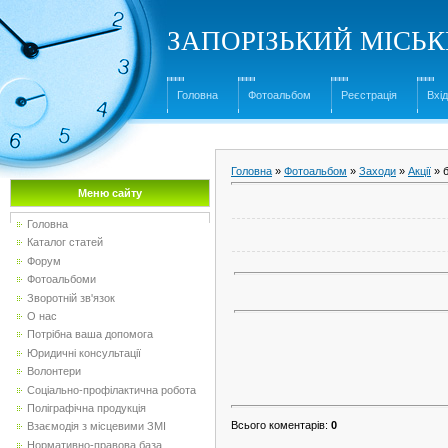
ЗАПОРІЗЬКИЙ МІСЬ
Головна
Фотоальбом
Реєстрація
Вхід
Головна
»
Фотоальбом
»
Заходи
»
Акції
» б
Меню сайту
Головна
Каталог статей
Форум
Фотоальбоми
Зворотній зв'язок
О нас
Потрібна ваша допомога
Юридичні консультації
Волонтери
Соціально-профілактична робота
Поліграфічна продукція
Всього коментарів
:
0
Взаємодія з місцевими ЗМІ
Нормативно-правова база